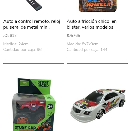
Auto a control remoto, reloj
Auto a fricción chico, en
pulsera, de metal mini,
blister, varios modelos
recargable y 1AAA, en caja
JO5612
JO5765
Medida: 24cm
Medida: 8x7x9cm
Cantidad por caja: 96
Cantidad por caja: 144