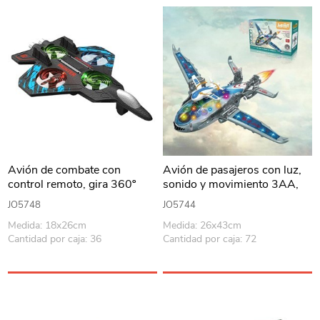
Avión de combate con
Avión de pasajeros con luz,
control remoto, gira 360º
sonido y movimiento 3AA,
con luz, 3AAA, en caja
en caja
JO5748
JO5744
Medida: 18x26cm
Medida: 26x43cm
Cantidad por caja: 36
Cantidad por caja: 72