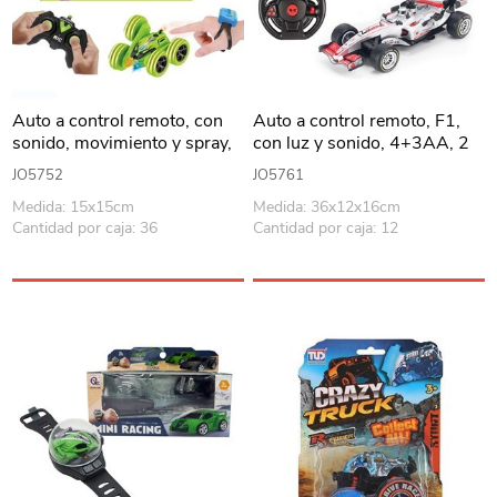
Auto a control remoto, con
Auto a control remoto, F1,
sonido, movimiento y spray,
con luz y sonido, 4+3AA, 2
giro 360º USB 2AA, en caja,
colores en caja
JO5752
JO5761
varios colores
Medida: 15x15cm
Medida: 36x12x16cm
Cantidad por caja: 36
Cantidad por caja: 12