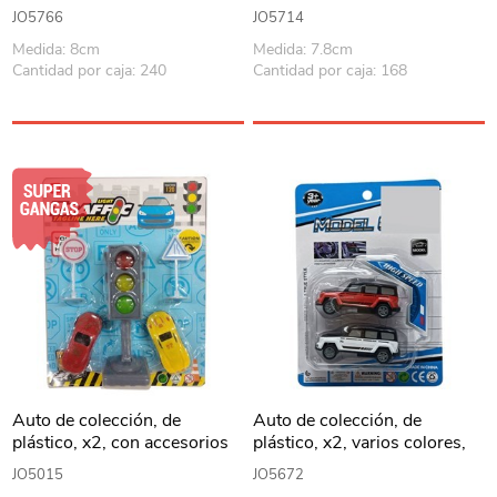
JO5766
JO5714
Medida: 8cm
Medida: 7.8cm
Cantidad por caja: 240
Cantidad por caja: 168
Auto de colección, de
Auto de colección, de
plástico, x2, con accesorios
plástico, x2, varios colores,
en blister
en blister
JO5015
JO5672