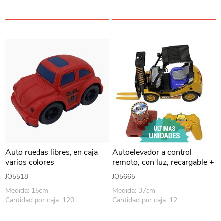
Auto ruedas libres, en caja
Autoelevador a control
varios colores
remoto, con luz, recargable +
2AA, en caja
JO5518
JO5665
Medida: 15cm
Medida: 37cm
Cantidad por caja: 120
Cantidad por caja: 12