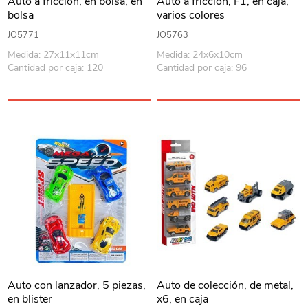
Auto a fricción, en bolsa, en
Auto a fricción, F1, en caja,
bolsa
varios colores
JO5771
JO5763
Medida: 27x11x11cm
Medida: 24x6x10cm
Cantidad por caja: 120
Cantidad por caja: 96
Auto con lanzador, 5 piezas,
Auto de colección, de metal,
en blister
x6, en caja