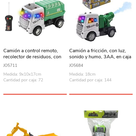
Camión a control remoto,
Camión a fricción, con luz,
recolector de residuos, con
sonido y humo, 3AA, en caja
luz, 2+3AA en caja
JO5711
JO5684
Medida: 9x10x17cm
Medida: 18cm
Cantidad por caja: 72
Cantidad por caja: 144