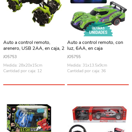
Auto a control remoto,
Auto a control remoto, con
arenero, USB 2AA, en caja, 2
luz, 6AA, en caja
colores
JO5753
JO5755
Medida: 28x20x15cm
Medida: 31x13.5x9cm
Cantidad por caja: 12
Cantidad por caja: 36