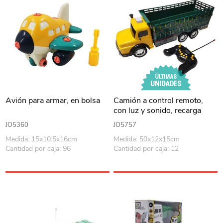
Avión para armar, en bolsa
Camión a control remoto,
con luz y sonido, recarga
USB 2AA, en caja
JO5360
JO5757
Medida: 15x10.5x16cm
Medida: 50x12x15cm
Cantidad por caja: 96
Cantidad por caja: 12