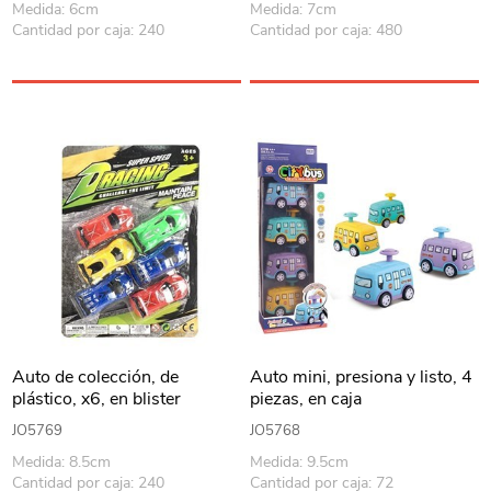
Medida: 6cm
Medida: 7cm
Cantidad por caja: 240
Cantidad por caja: 480
Auto de colección, de
Auto mini, presiona y listo, 4
plástico, x6, en blister
piezas, en caja
JO5769
JO5768
Medida: 8.5cm
Medida: 9.5cm
Cantidad por caja: 240
Cantidad por caja: 72