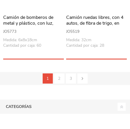
Camión de bomberos de
Camión ruedas libres, con 4
metal y plástico, con luz,
autos, de fibra de trigo, en
lanza agua, en caja
caja
JO5773
JO5519
Medida: 6x8x18cm
Medida: 32cm
Cantidad por caja: 60
Cantidad por caja: 28
1
2
3
CATEGORÍAS