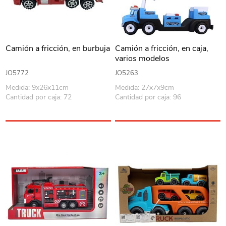
Camión a fricción, en burbuja
Camión a fricción, en caja,
varios modelos
JO5772
JO5263
Medida: 9x26x11cm
Medida: 27x7x9cm
Cantidad por caja: 72
Cantidad por caja: 96