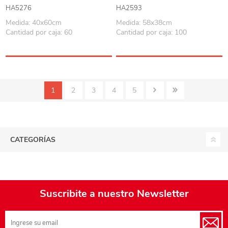
colores
HA5276
HA2593
Medida: 40x60cm
Medida: 58x38cm
Cantidad por caja: 60
Cantidad por caja: 100
1
2
3
4
5
CATEGORÍAS
Suscribite a nuestro Newsletter