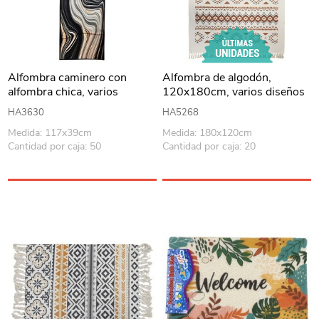
Alfombra caminero con
Alfombra de algodón,
alfombra chica, varios
120x180cm, varios diseños
diseños
HA3630
HA5268
Medida: 117x39cm
Medida: 180x120cm
Cantidad por caja: 50
Cantidad por caja: 20