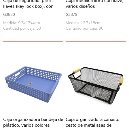
Caja de seguridad, para
Caja metálica libro con llave,
llaves (key lock box), con
varios diseños
combinación, se puede
G3580
G3879
amurar a la pared o
Medida: 9.5x17x4cm
Medida: 12.7x18cm
enganchar, en caja
Cantidad por caja: 50
Cantidad por caja: 90
Caja organizadora bandeja de
Caja organizadora canasto
plástico, varios colores
cesto de metal asas de