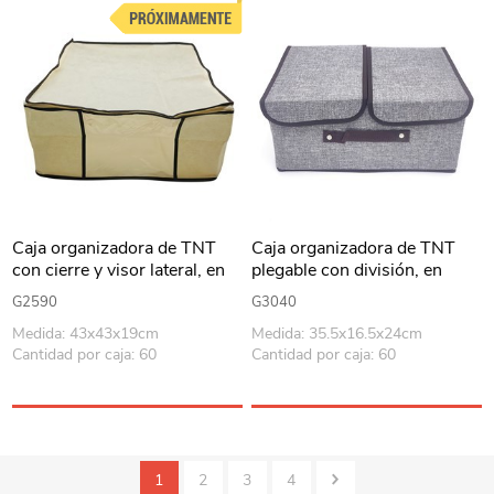
Caja organizadora de TNT
Caja organizadora de TNT
con cierre y visor lateral, en
plegable con división, en
bolsa
bolsa, varios colores
G2590
G3040
Medida: 43x43x19cm
Medida: 35.5x16.5x24cm
Cantidad por caja: 60
Cantidad por caja: 60
1
2
3
4