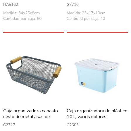
madera, varios colores
HA5162
G2716
Medida: 34x25x8cm
Medida: 23x17x10cm
Cantidad por caja: 60
Cantidad por caja: 40
Caja organizadora canasto
Caja organizadora de plástico
cesto de metal asas de
10L, varios colores
madera, varios colores
G2717
G2603