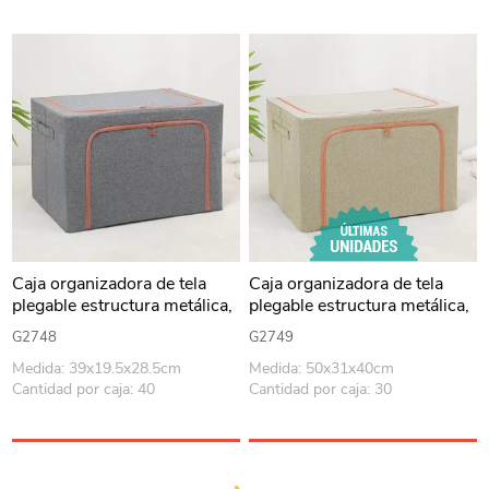
Caja organizadora de tela
Caja organizadora de tela
plegable estructura metálica,
plegable estructura metálica,
con 2 cierres, varios colores
con 2 cierres, varios colores
G2748
G2749
Medida: 39x19.5x28.5cm
Medida: 50x31x40cm
Cantidad por caja: 40
Cantidad por caja: 30