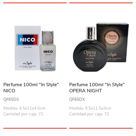
Perfume 100ml "In Style"
Perfume 100ml "In Style"
NICO
OPERA NIGHT
QF65DS
QF65DX
Medida: 4.5x11x4.5cm
Medida: 8.5x11.5x3cm
Cantidad por caja: 72
Cantidad por caja: 72