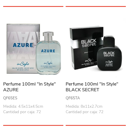
Perfume 100ml "In Style"
Perfume 100ml "In Style"
AZURE
BLACK SECRET
QF65ES
QF65TA
Medida: 4.5x11x4.5cm
Medida: 8x11x2.7cm
Cantidad por caja: 72
Cantidad por caja: 72