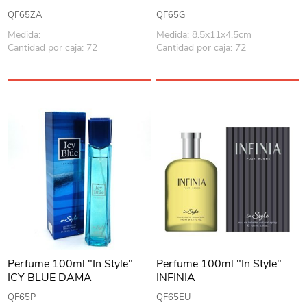
QF65ZA
QF65G
Medida:
Medida: 8.5x11x4.5cm
Cantidad por caja: 72
Cantidad por caja: 72
Perfume 100ml "In Style"
Perfume 100ml "In Style"
ICY BLUE DAMA
INFINIA
QF65P
QF65EU