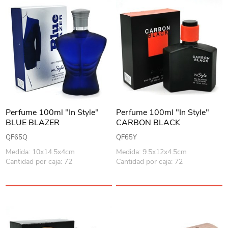
Perfume 100ml "In Style"
Perfume 100ml "In Style"
BLUE BLAZER
CARBON BLACK
QF65Q
QF65Y
Medida: 10x14.5x4cm
Medida: 9.5x12x4.5cm
Cantidad por caja: 72
Cantidad por caja: 72