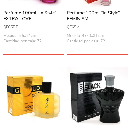
Perfume 100ml "In Style"
Perfume 100ml "In Style"
EXTRA LOVE
FEMINISM
QF65DD
QF65M
Medida: 5.5x11cm
Medida: 4x20x3.5cm
Cantidad por caja: 72
Cantidad por caja: 72