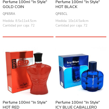
Perfume 100ml "In Style"
Perfume 100ml "In Style"
GOLD COIN
HOT BLACK
QF65RA
QF65CL
Medida: 8.5x11x4.5cm
Medida: 10x14.5x4cm
Cantidad por caja: 72
Cantidad por caja: 72
Perfume 100ml "In Style"
Perfume 100ml "In Style"
HOT RED
ICY BLUE CABALLERO