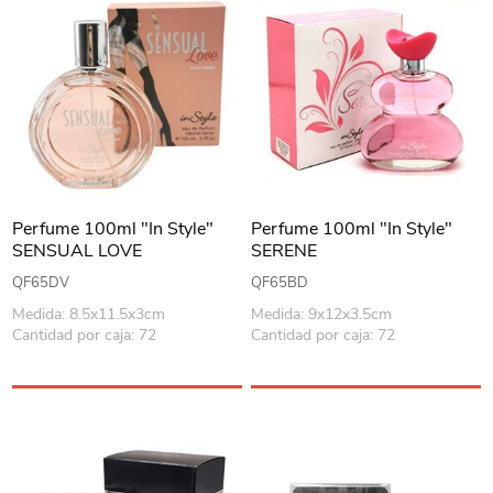
Perfume 100ml "In Style"
Perfume 100ml "In Style"
SENSUAL LOVE
SERENE
QF65DV
QF65BD
Medida: 8.5x11.5x3cm
Medida: 9x12x3.5cm
Cantidad por caja: 72
Cantidad por caja: 72