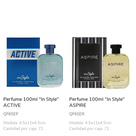
Perfume 100ml "In Style"
Perfume 100ml "In Style"
ACTIVE
ASPIRE
QF65EP
QF65ER
Medida: 4.5x11x4.5cm
Medida: 4.5x11x4.5cm
Cantidad por caja: 72
Cantidad por caja: 72