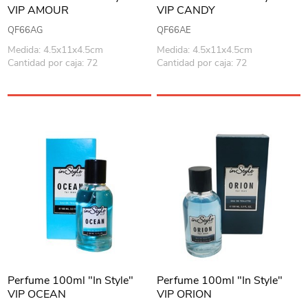
VIP AMOUR
VIP CANDY
QF66AG
QF66AE
Medida: 4.5x11x4.5cm
Medida: 4.5x11x4.5cm
Cantidad por caja: 72
Cantidad por caja: 72
Perfume 100ml "In Style"
Perfume 100ml "In Style"
VIP OCEAN
VIP ORION