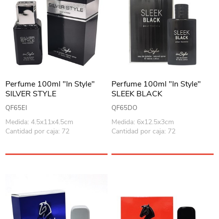
Perfume 100ml "In Style"
Perfume 100ml "In Style"
SILVER STYLE
SLEEK BLACK
QF65EI
QF65DO
Medida: 4.5x11x4.5cm
Medida: 6x12.5x3cm
Cantidad por caja: 72
Cantidad por caja: 72