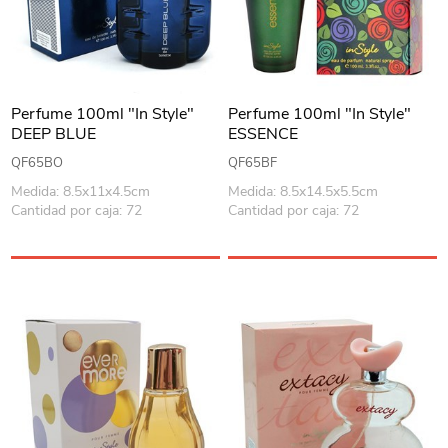
Perfume 100ml "In Style"
Perfume 100ml "In Style"
DEEP BLUE
ESSENCE
QF65BO
QF65BF
Medida: 8.5x11x4.5cm
Medida: 8.5x14.5x5.5cm
Cantidad por caja: 72
Cantidad por caja: 72