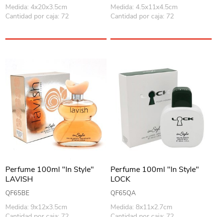
Medida: 4x20x3.5cm
Medida: 4.5x11x4.5cm
Cantidad por caja: 72
Cantidad por caja: 72
Perfume 100ml "In Style"
Perfume 100ml "In Style"
LAVISH
LOCK
QF65BE
QF65QA
Medida: 9x12x3.5cm
Medida: 8x11x2.7cm
Cantidad por caja: 72
Cantidad por caja: 72