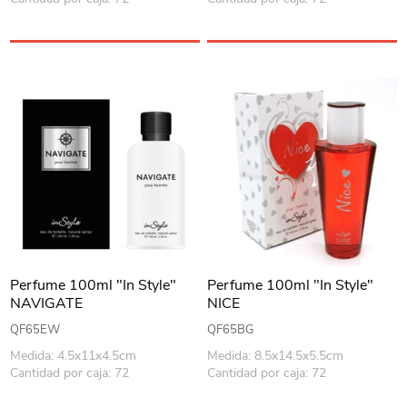
Perfume 100ml "In Style"
Perfume 100ml "In Style"
NAVIGATE
NICE
QF65EW
QF65BG
Medida: 4.5x11x4.5cm
Medida: 8.5x14.5x5.5cm
Cantidad por caja: 72
Cantidad por caja: 72