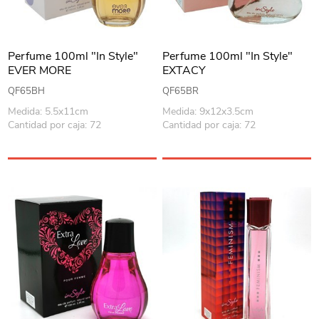
Perfume 100ml "In Style"
Perfume 100ml "In Style"
EVER MORE
EXTACY
QF65BH
QF65BR
Medida: 5.5x11cm
Medida: 9x12x3.5cm
Cantidad por caja: 72
Cantidad por caja: 72