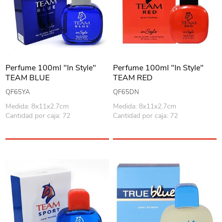
Perfume 100ml "In Style"
Perfume 100ml "In Style"
TEAM BLUE
TEAM RED
QF65YA
QF65DN
Medida: 8x11x2.7cm
Medida: 8x11x2.7cm
Cantidad por caja: 72
Cantidad por caja: 72