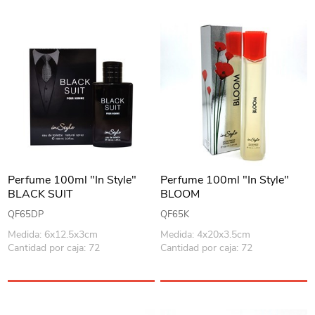
Perfume 100ml "In Style"
Perfume 100ml "In Style"
BLACK SUIT
BLOOM
QF65DP
QF65K
Medida: 6x12.5x3cm
Medida: 4x20x3.5cm
Cantidad por caja: 72
Cantidad por caja: 72