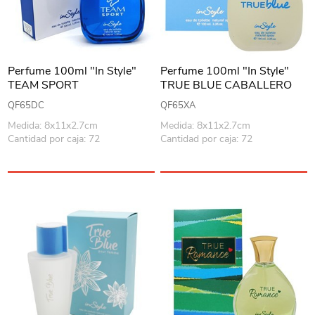
Perfume 100ml "In Style"
Perfume 100ml "In Style"
TEAM SPORT
TRUE BLUE CABALLERO
QF65DC
QF65XA
Medida: 8x11x2.7cm
Medida: 8x11x2.7cm
Cantidad por caja: 72
Cantidad por caja: 72