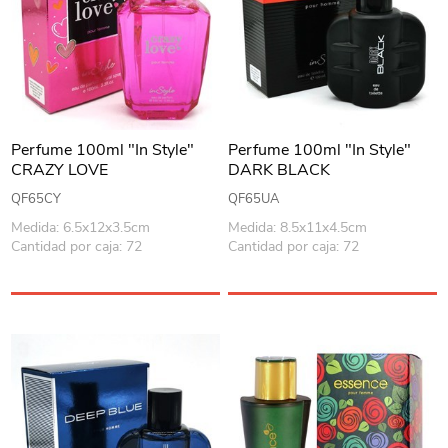
Perfume 100ml "In Style"
Perfume 100ml "In Style"
CRAZY LOVE
DARK BLACK
QF65CY
QF65UA
Medida: 6.5x12x3.5cm
Medida: 8.5x11x4.5cm
Cantidad por caja: 72
Cantidad por caja: 72