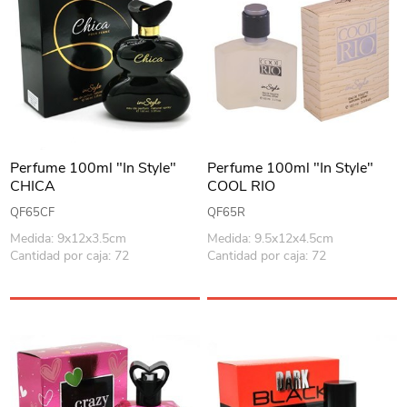
Perfume 100ml "In Style"
Perfume 100ml "In Style"
CHICA
COOL RIO
QF65CF
QF65R
Medida: 9x12x3.5cm
Medida: 9.5x12x4.5cm
Cantidad por caja: 72
Cantidad por caja: 72