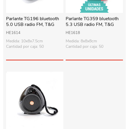
Parlante TG196 bluetooth
Parlante TG359 bluetooth
5.0 USB radio FM, T&G
5.3 USB radio FM, T&G
varios colores, en caja
varios colores, en caja
HE1614
HE1618
Medida: 10x8x7.5cm
Medida: 8x8x8cm
Cantidad por caja: 50
Cantidad por caja: 50