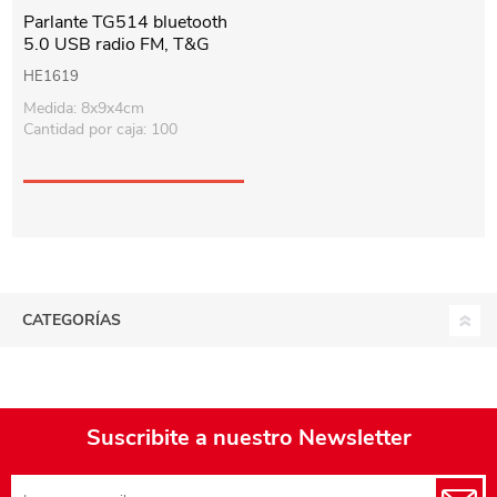
Parlante TG514 bluetooth
5.0 USB radio FM, T&G
varios colores, en caja
HE1619
Medida: 8x9x4cm
Cantidad por caja: 100
CATEGORÍAS
Suscribite a nuestro Newsletter