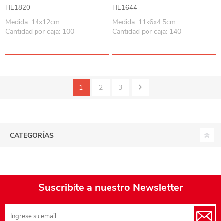
caja, 1AA varios colores
HE1820
HE1644
Medida: 14x12cm
Medida: 11x6x4.5cm
Cantidad por caja: 100
Cantidad por caja: 140
1
2
3
CATEGORÍAS
Suscribite a nuestro Newsletter