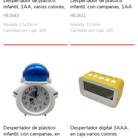
Despertador de plástico
Despertador de plástico
infantil, 1AA, varios colores,
infantil, con campanas, 1AA
en caja
en caja varios colores
HE1643
HE1821
Medida: 13x15cm
Medida: 13.5cm
Cantidad por caja: 100
Cantidad por caja: 100
Despertador de plástico
Despertador digital 3AAA,
infantil, con campanas, en
en caja varios colores