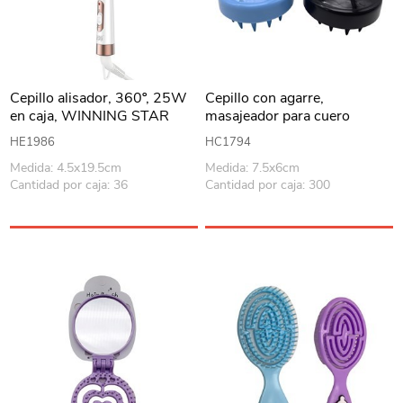
Cepillo alisador, 360º, 25W
Cepillo con agarre,
en caja, WINNING STAR
masajeador para cuero
cabelludo, de silicona varios
HE1986
HC1794
colores
Medida: 4.5x19.5cm
Medida: 7.5x6cm
Cantidad por caja: 36
Cantidad por caja: 300