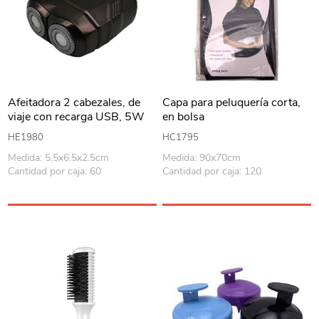
Afeitadora 2 cabezales, de
Capa para peluquería corta,
viaje con recarga USB, 5W
en bolsa
en caja, WINNING STAR
HE1980
HC1795
Medida: 5.5x6.5x2.5cm
Medida: 90x70cm
Cantidad por caja: 60
Cantidad por caja: 120