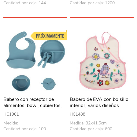
Cantidad por caja: 144
Cantidad por caja: 1200
Babero con receptor de
Babero de EVA con bolsillo
alimentos, bowl, cubiertos,
interior, varios diseños
vaso con tapa y plato de
HC1961
HC1488
silicona, 6 piezas, en caja,
Medida:
Medida: 32x41.5cm
varios colores
Cantidad por caja: 100
Cantidad por caja: 600