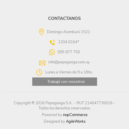
CONTACTANOS
Domingo Aramburú 1521
2204 0164*
095 977 750
info@pepeganga.com.uy
Lunes a Viernes de 9 a 18hs.
Trabajá con nosotros
Copyright ® 2026 Pepeganga S.A.. - RUT 214047730016 -
Todos los derechos reservados.
Powered by
nopCommerce
Designed by
AgileWorks