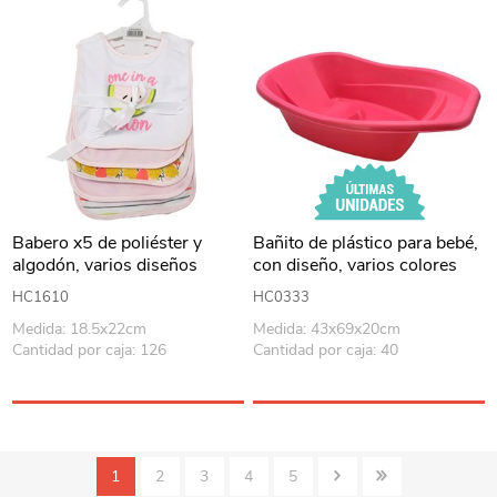
Babero x5 de poliéster y
Bañito de plástico para bebé,
algodón, varios diseños
con diseño, varios colores
HC1610
HC0333
Medida: 18.5x22cm
Medida: 43x69x20cm
Cantidad por caja: 126
Cantidad por caja: 40
1
2
3
4
5