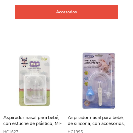
Accesorios
Aspirador nasal para bebé,
Aspirador nasal para bebé,
con estuche de plástico, MI-
de silicona, con accesorios,
K, en blister
en blister, varios colores
HC1627
HC1995