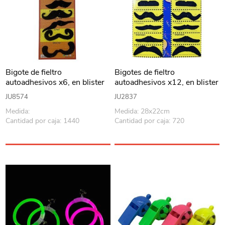
Bigote de fieltro
Bigotes de fieltro
autoadhesivos x6, en blister
autoadhesivos x12, en blister
JU8574
JU2837
Medida:
Medida: 28x22cm
Cantidad por caja: 1440
Cantidad por caja: 720