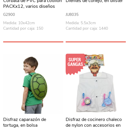
Corbata de PVC para cotillón
Dientes de conejo, en blister
PACKx12, varios diseños
G2900
JU8035
Medida: 10x42cm
Medida: 5.5x3cm
Cantidad por caja: 150
Cantidad por caja: 1440
Disfraz caparazón de
Disfraz de cocinero chaleco
tortuga, en bolsa
de nylon con accesorios en