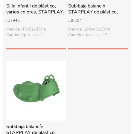
Silla infantil de plástico,
Subibaja balancín
varios colores, STARPLAY
STARPLAY de plástico,
hipopótamo, varios colores
JU7946
JU5204
Medida: 47x52x33cm
Medida: 100x46x25cm
Cantidad por caja: 1
Cantidad por caja: 12
Subibaja balancín
STARPLAY de plástico,