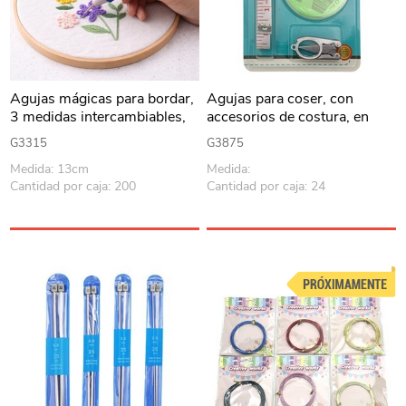
Agujas mágicas para bordar,
Agujas para coser, con
3 medidas intercambiables,
accesorios de costura, en
en blister
blister, PACKx12
G3315
G3875
Medida: 13cm
Medida:
Cantidad por caja: 200
Cantidad por caja: 24