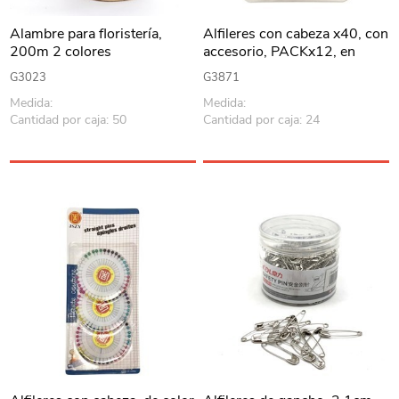
Alambre para floristería,
Alfileres con cabeza x40, con
200m 2 colores
accesorio, PACKx12, en
blister
G3023
G3871
Medida:
Medida:
Cantidad por caja: 50
Cantidad por caja: 24