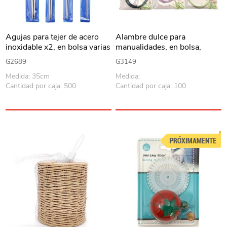
Agujas para tejer de acero
Alambre dulce para
inoxidable x2, en bolsa varias
manualidades, en bolsa,
medidas
varios colores 5m, PACK
G2689
G3149
x12
Medida: 35cm
Medida:
Cantidad por caja: 500
Cantidad por caja: 100