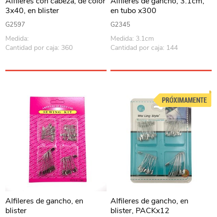
Alfileres con cabeza, de color
Alfileres de gancho, 3.1cm,
3x40, en blister
en tubo x300
G2597
G2345
Medida:
Medida: 3.1cm
Cantidad por caja: 360
Cantidad por caja: 144
Alfileres de gancho, en
Alfileres de gancho, en
blister
blister, PACKx12