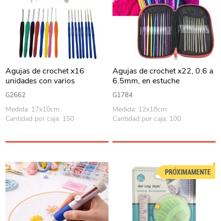
Agujas de crochet x16
Agujas de crochet x22, 0.6 a
unidades con varios
6.5mm, en estuche
accesorios, en caja de
G2662
G1784
plástico
Medida: 17x10cm
Medida: 12x18cm
Cantidad por caja: 150
Cantidad por caja: 100