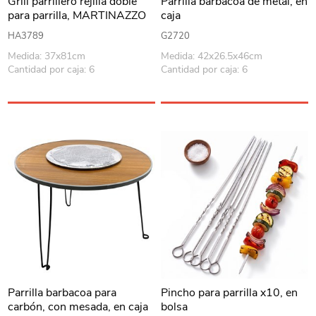
Grill parrillero rejilla doble
Parrilla barbacoa de metal, en
para parrilla, MARTINAZZO
caja
HA3789
G2720
Medida: 37x81cm
Medida: 42x26.5x46cm
Cantidad por caja: 6
Cantidad por caja: 6
Parrilla barbacoa para
Pincho para parrilla x10, en
carbón, con mesada, en caja
bolsa