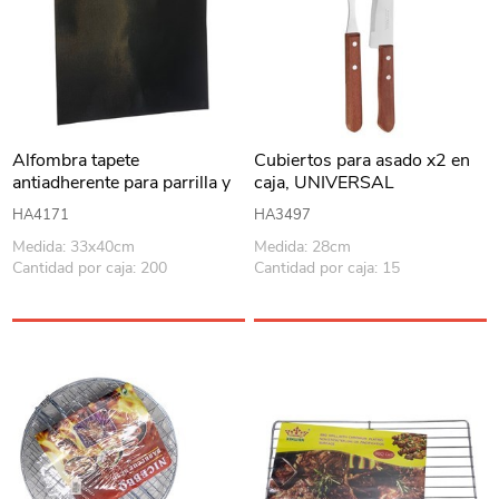
Alfombra tapete
Cubiertos para asado x2 en
antiadherente para parrilla y
caja, UNIVERSAL
horno, reutilizable, en bolsa
MARTINAZZO
HA4171
HA3497
Medida: 33x40cm
Medida: 28cm
Cantidad por caja: 200
Cantidad por caja: 15