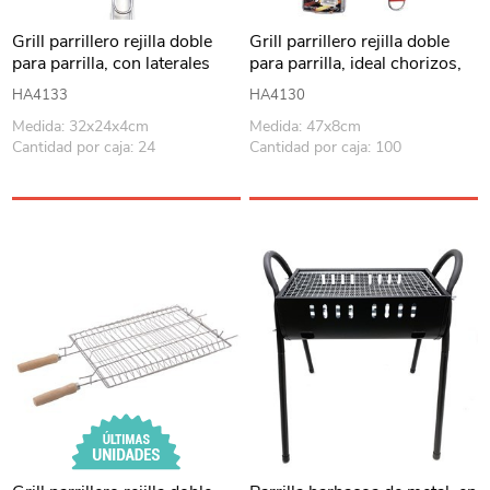
Grill parrillero rejilla doble
Grill parrillero rejilla doble
para parrilla, con laterales
para parrilla, ideal chorizos,
choclos, etc
HA4133
HA4130
Medida: 32x24x4cm
Medida: 47x8cm
Cantidad por caja: 24
Cantidad por caja: 100