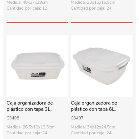
Medida: 40x27x29cm
Medida: 23x15x16.5cm
Cantidad por caja: 12
Cantidad por caja: 24
Caja organizadora de
Caja organizadora de
plástico con tapa 3L,
plástico con tapa 6L,
transparente
transparente
G3408
G3407
Medida: 26.5x10x19.5cm
Medida: 34x12x24.5cm
Cantidad por caja: 24
Cantidad por caja: 24