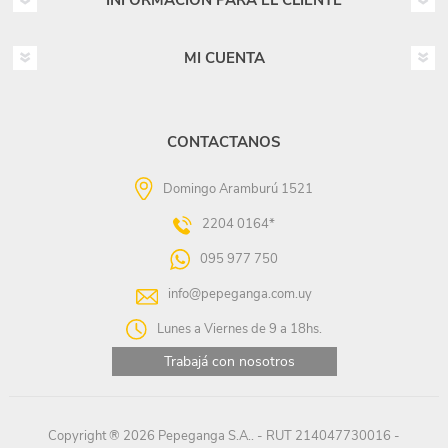
INFORMACIÓN PARA EL CLIENTE
MI CUENTA
CONTACTANOS
Domingo Aramburú 1521
2204 0164*
095 977 750
info@pepeganga.com.uy
Lunes a Viernes de 9 a 18hs.
Trabajá con nosotros
Copyright ® 2026 Pepeganga S.A.. - RUT 214047730016 -