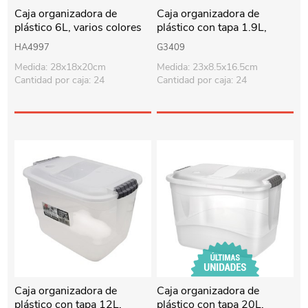
Caja organizadora de
Caja organizadora de
plástico 6L, varios colores
plástico con tapa 1.9L,
transparente
HA4997
G3409
Medida: 28x18x20cm
Medida: 23x8.5x16.5cm
Cantidad por caja: 24
Cantidad por caja: 24
Caja organizadora de
Caja organizadora de
plástico con tapa 12L,
plástico con tapa 20L,