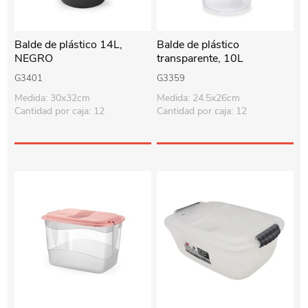
Balde de plástico 14L,
Balde de plástico
NEGRO
transparente, 10L
graduado, asa de varios
G3401
G3359
colores
Medida: 30x32cm
Medida: 24.5x26cm
Cantidad por caja: 12
Cantidad por caja: 12