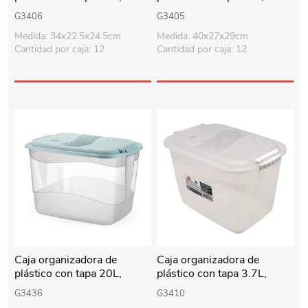
transparente
transparente
G3406
G3405
Medida: 34x22.5x24.5cm
Medida: 40x27x29cm
Cantidad por caja: 12
Cantidad por caja: 12
Caja organizadora de
Caja organizadora de
plástico con tapa 20L,
plástico con tapa 3.7L,
varios colores
transparente
G3436
G3410