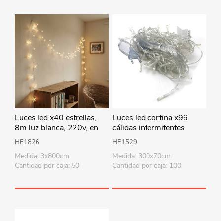
Luces led x40 estrellas,
Luces led cortina x96
8m luz blanca, 220v, en
cálidas intermitentes
caja
220V 3metros x70cm, en
HE1826
HE1529
caja
Medida: 3x800cm
Medida: 300x70cm
Cantidad por caja: 50
Cantidad por caja: 100