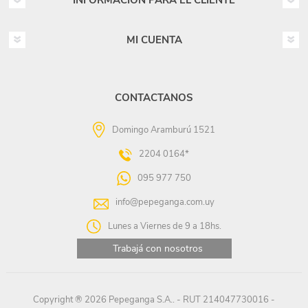
INFORMACIÓN PARA EL CLIENTE
MI CUENTA
CONTACTANOS
Domingo Aramburú 1521
2204 0164*
095 977 750
info@pepeganga.com.uy
Lunes a Viernes de 9 a 18hs.
Trabajá con nosotros
Copyright ® 2026 Pepeganga S.A.. - RUT 214047730016 -