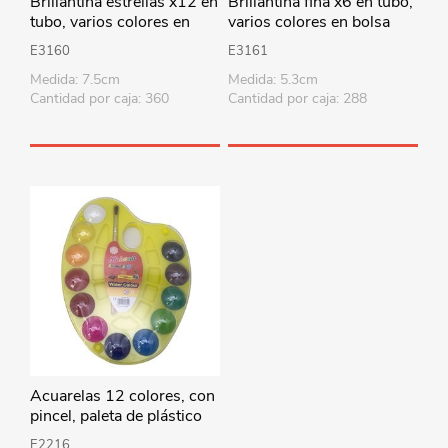
Brillantina estrellas x12 en
Brillantina fina x6 en tubo,
tubo, varios colores en
varios colores en bolsa
bolsa
E3160
E3161
Medida: 7.5cm
Medida: 5.3cm
Cantidad por caja: 360
Cantidad por caja: 288
Acuarelas 12 colores, con
pincel, paleta de plástico
E2216