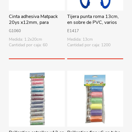
Cinta adhesiva Matpack
Tijera punta roma 13cm,
20ys x12mm, para
en sobre de PVC, varios
cintero, PACK x12 rollos
colores
G1060
E1417
Medida: 1.2x20cm
Medida: 13cm
Cantidad por caja: 60
Cantidad por caja: 1200