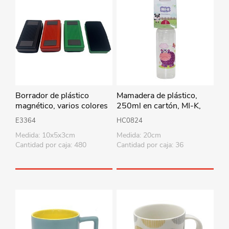
Borrador de plástico
Mamadera de plástico,
magnético, varios colores
250ml en cartón, MI-K,
varios diseños
E3364
HC0824
Medida: 10x5x3cm
Medida: 20cm
Cantidad por caja: 480
Cantidad por caja: 36