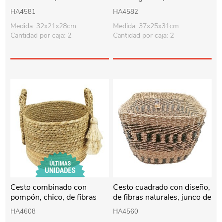
naturales, junco de agua
naturales, junco de agua
HA4581
HA4582
Medida: 32x21x28cm
Medida: 37x25x31cm
Cantidad por caja: 2
Cantidad por caja: 2
Cesto combinado con
Cesto cuadrado con diseño,
pompón, chico, de fibras
de fibras naturales, junco de
naturales, junco de agua
agua
HA4608
HA4560