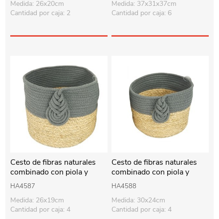
Medida: 26x20cm
Medida: 37x31x37cm
Cantidad por caja: 2
Cantidad por caja: 6
Cesto de fibras naturales
Cesto de fibras naturales
combinado con piola y
combinado con piola y
aplique chico, junco de
aplique grande, junco de
HA4587
HA4588
agua
agua
Medida: 26x19cm
Medida: 30x24cm
Cantidad por caja: 4
Cantidad por caja: 4