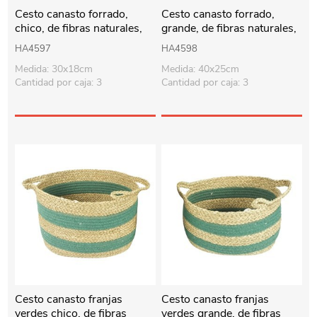
Cesto canasto forrado,
Cesto canasto forrado,
chico, de fibras naturales,
grande, de fibras naturales,
junco de agua
junco de agua
HA4597
HA4598
Medida: 30x18cm
Medida: 40x25cm
Cantidad por caja: 3
Cantidad por caja: 3
Cesto canasto franjas
Cesto canasto franjas
verdes chico, de fibras
verdes grande, de fibras