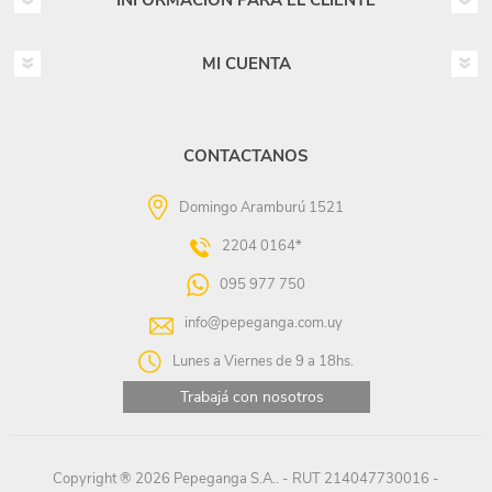
INFORMACIÓN PARA EL CLIENTE
MI CUENTA
CONTACTANOS
Domingo Aramburú 1521
2204 0164*
095 977 750
info@pepeganga.com.uy
Lunes a Viernes de 9 a 18hs.
Trabajá con nosotros
Copyright ® 2026 Pepeganga S.A.. - RUT 214047730016 -