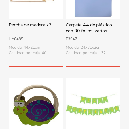
Percha de madera x3
Carpeta A4 de plástico
con 30 folios, varios
colores
HA0485
E3047
Medida: 44x21cm
Medida: 24x31x2cm
Cantidad por caja: 40
Cantidad por caja: 132