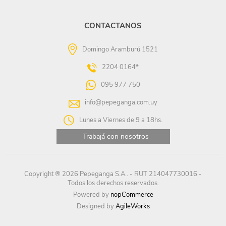
CONTACTANOS
Domingo Aramburú 1521
2204 0164*
095 977 750
info@pepeganga.com.uy
Lunes a Viernes de 9 a 18hs.
Trabajá con nosotros
Copyright ® 2026 Pepeganga S.A.. - RUT 214047730016 -
Todos los derechos reservados.
Powered by
nopCommerce
Designed by
AgileWorks