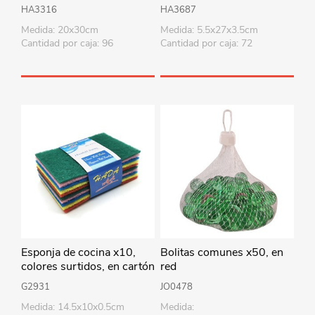
HA3316
HA3687
Medida: 20x30cm
Medida: 5.5x27x3.5cm
Cantidad por caja: 96
Cantidad por caja: 72
Esponja de cocina x10,
Bolitas comunes x50, en
colores surtidos, en cartón
red
G2931
JO0478
Medida: 14.5x10x0.5cm
Medida: