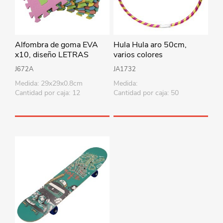
Alfombra de goma EVA
Hula Hula aro 50cm,
x10, diseño LETRAS
varios colores
J672A
JA1732
Medida: 29x29x0.8cm
Medida:
Cantidad por caja: 12
Cantidad por caja: 50