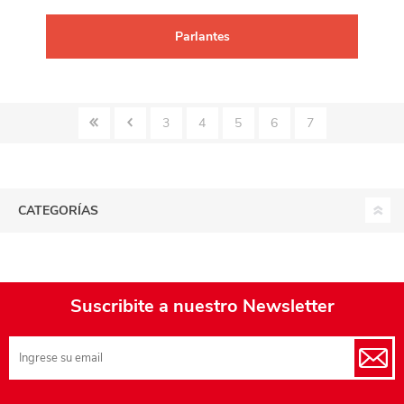
Parlantes
3
4
5
6
7
CATEGORÍAS
Suscribite a nuestro Newsletter