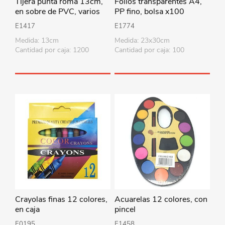
Tijera punta roma 13cm,
Folios transparentes A4,
en sobre de PVC, varios
PP fino, bolsa x100
colores
E1417
E1774
Medida: 13cm
Medida: 23x30cm
Cantidad por caja: 1200
Cantidad por caja: 100
Crayolas finas 12 colores,
Acuarelas 12 colores, con
en caja
pincel
E0195
E1458