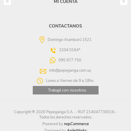
MI CUENTA
CONTACTANOS
Domingo Aramburú 1521
2204 0164*
095 977 750
info@pepeganga.com.uy
Lunes a Viernes de 9 a 18hs.
Trabajá con nosotros
Copyright ® 2026 Pepeganga S.A.. - RUT 214047730016 -
Todos los derechos reservados.
Powered by
nopCommerce
Designed by
AgileWorks