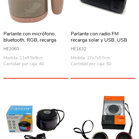
Parlante con micrófono,
Parlante con radio FM
bluetooth, RGB, recarga
recarga solar y USB, USB
USB, 2 colores, en caja
mini con bluetooth, en caja
HE2060
HE1632
Medida: 11x8.5x9cm
Medida: 17x7x5.5cm
Cantidad por caja: 40
Cantidad por caja: 60