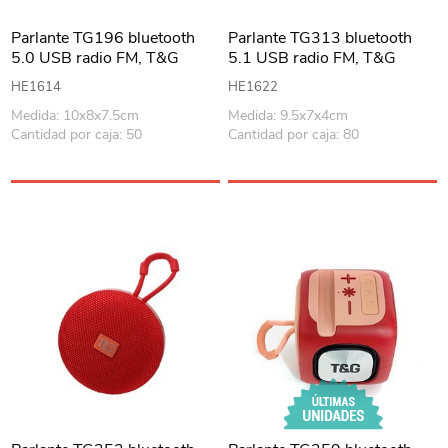
Parlante TG196 bluetooth
Parlante TG313 bluetooth
5.0 USB radio FM, T&G
5.1 USB radio FM, T&G
varios colores, en caja
varios colores, en caja
HE1614
HE1622
Medida: 10x8x7.5cm
Medida: 9.5x7x4cm
Cantidad por caja: 50
Cantidad por caja: 80