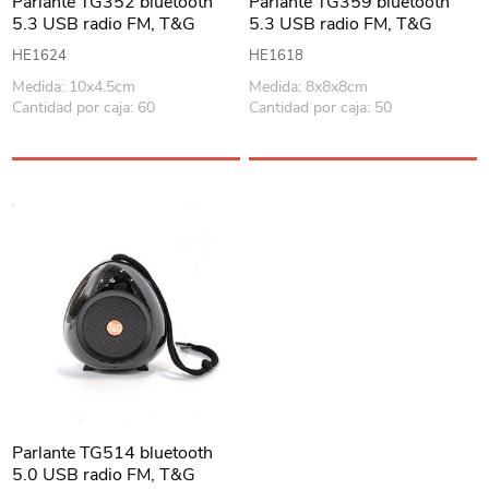
Parlante TG352 bluetooth
Parlante TG359 bluetooth
5.3 USB radio FM, T&G
5.3 USB radio FM, T&G
varios colores, en caja
varios colores, en caja
HE1624
HE1618
Medida: 10x4.5cm
Medida: 8x8x8cm
Cantidad por caja: 60
Cantidad por caja: 50
Parlante TG514 bluetooth
5.0 USB radio FM, T&G