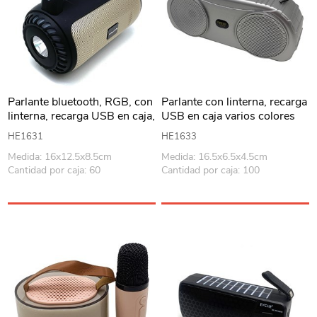
Parlante bluetooth, RGB, con
Parlante con linterna, recarga
linterna, recarga USB en caja,
USB en caja varios colores
varios colores
HE1631
HE1633
Medida: 16x12.5x8.5cm
Medida: 16.5x6.5x4.5cm
Cantidad por caja: 60
Cantidad por caja: 100