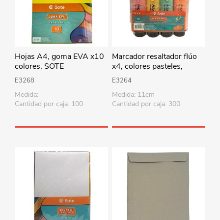
Hojas A4, goma EVA x10
Marcador resaltador flúo
colores, SOTE
x4, colores pasteles,
SOTE, en estuche de PVC
E3268
E3264
Medida:
Medida: 11cm
Cantidad por caja: 100
Cantidad por caja: 300