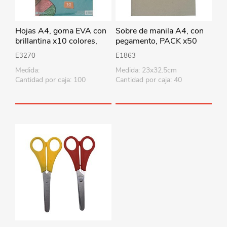
Hojas A4, goma EVA con
Sobre de manila A4, con
brillantina x10 colores,
pegamento, PACK x50
SOTE
E3270
E1863
Medida:
Medida: 23x32.5cm
Cantidad por caja: 100
Cantidad por caja: 40