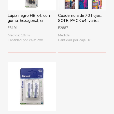
Lápiz negro HB x4, con
Cuadernola de 70 hojas,
goma, hexagonal, en
SOTE, PACK x4, varios
blister
diseños
E3191
E2887
Medida: 18cm
Medida:
Cantidad por caja: 288
Cantidad por caja: 18