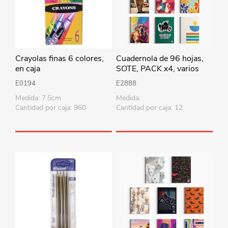
Crayolas finas 6 colores,
Cuadernola de 96 hojas,
en caja
SOTE, PACK x4, varios
diseños
E0194
E2888
Medida: 7.5cm
Medida:
Cantidad por caja: 960
Cantidad por caja: 12