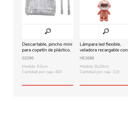
Descartable, pincho mini
Lámpara led flexible,
para copetín de plástico,
veladora recargable con
bolsa x50
cable USB, astronauta 
G3290
HE1688
caja diseño varios
Medida: 8.5cm
Medida: 8x28cm
colores
Cantidad por caja: 400
Cantidad por caja: 120