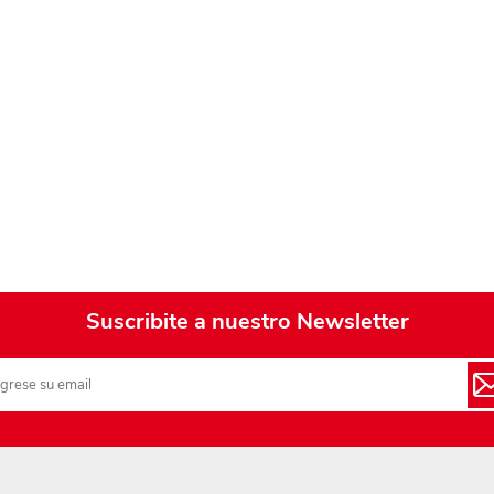
Playa y piscina
Juguetes para jardín
Rodados
Mobiliario-adornos-acces.
Instrumentos musicales
Casas,castillos y muebles
Amansaloco-spinner-
trompo
Suscribite a nuestro Newsletter
Ciencia
Juegos de salón
Bloques para armar