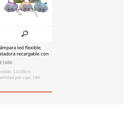
ámpara led flexible,
eladora recargable con
able USB, nube en caja
E1686
arios colores
edida: 11x18cm
antidad por caja: 144