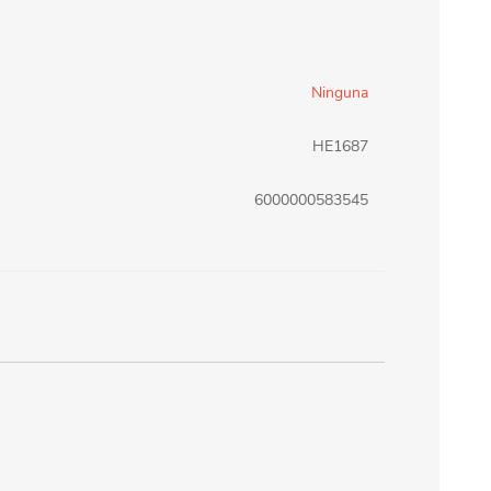
erlina Travel
mom
Ninguna
RAINHA
Maxeb
HE1687
6000000583545
oofix
BEIFA
estway
Jilong
T&G
Armoric