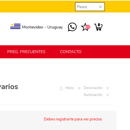
Montevideo - Uruguay
(0)
PREG. FRECUENTES
CONTACTO
elmax
Berlina Home
varios
Inicio
Decoración
Iluminación
erlina Home Jardín
Berlina Home Textil
Debes registrarte para ver precios
KLGO
SHPLAST