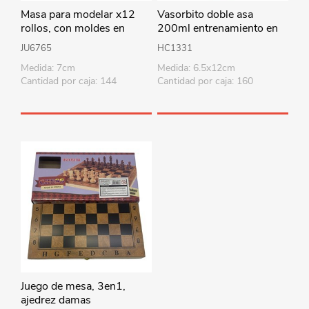
Masa para modelar x12
Vasorbito doble asa
rollos, con moldes en
200ml entrenamiento en
blister
bolsa, varios colores
JU6765
HC1331
Medida: 7cm
Medida: 6.5x12cm
Cantidad por caja: 144
Cantidad por caja: 160
Juego de mesa, 3en1,
ajedrez damas