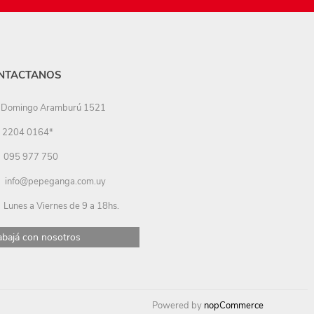
NTACTANOS
Domingo Aramburú 1521
2204 0164*
095 977 750
info@pepeganga.com.uy
Lunes a Viernes de 9 a 18hs.
abajá con nosotros
Powered by
nopCommerce