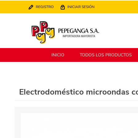
REGISTRO
INICIAR SESIÓN
INICIO
TODOS LOS PRODUCTOS
Berlina
Filippo
Electrodoméstico microondas co
MATPack
XALINGO
Alklin
Winning Star