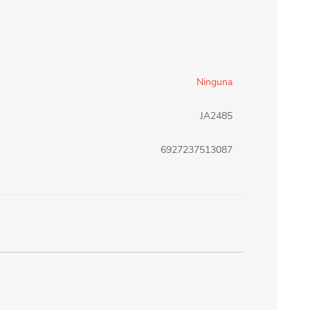
erlina Travel
mom
Ninguna
RAINHA
Maxeb
JA2485
oofix
BEIFA
6927237513087
estway
Jilong
T&G
Armoric
m