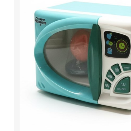
Berlina Air
GPLAST
BERLINA GLASS
GALA
Berlina Home Muebles
Berlina Outdoor
HOCO
PILTUR
KEMEI
Beauty Angel
Ninguna
Sote