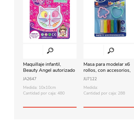
Maquillaje infantil,
Masa para modelar x6
Beauty Angel autorizado
rollos, con accesorios,
MSP
en blister
JA2647
JU7122
Medida: 10x10cm
Medida:
Cantidad por caja: 480
Cantidad por caja: 288