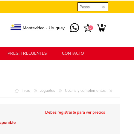
Montevideo - Uruguay
(0)
PREG. FRECUENTES
CONTACTO
elmax
Berlina Home
Inicio
Juguetes
Cocina y complementos
erlina Home Jardín
Berlina Home Textil
Debes registrarte para ver precios
isponible
KLGO
SHPLAST