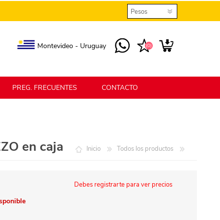
Montevideo - Uruguay
(0)
PREG. FRECUENTES
CONTACTO
elmax
Berlina Home
ZO en caja
Inicio
Todos los productos
erlina Home Jardín
Berlina Home Textil
Debes registrarte para ver precios
isponible
KLGO
SHPLAST