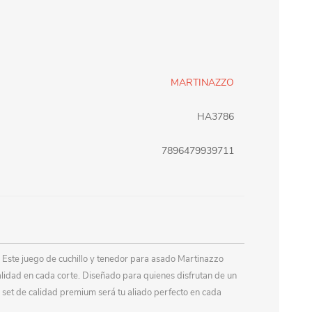
erlina Travel
mom
MARTINAZZO
RAINHA
Maxeb
HA3786
oofix
BEIFA
7896479939711
estway
Jilong
T&G
Armoric
r. Este juego de cuchillo y tenedor para asado Martinazzo
alidad en cada corte. Diseñado para quienes disfrutan de un
 set de calidad premium será tu aliado perfecto en cada