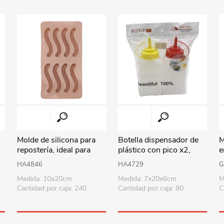
Playa y piscina
Juguetes para jardín
Rodados
Mobiliario-adornos-acces.
Instrumentos musicales
Casas,castillos y muebles
Amansaloco-spinner-
trompo
Molde de silicona para
Botella dispensador de
M
repostería, ideal para
plástico con pico x2,
e
Ciencia
chocolate, gelatina etc,
500ml para salsas, en
c
HA4846
HA4729
G
varios colores
bolsa
Juegos de salón
Medida: 10x20cm
Medida: 7x20x6cm
M
Cantidad por caja: 240
Cantidad por caja: 80
C
Bloques para armar