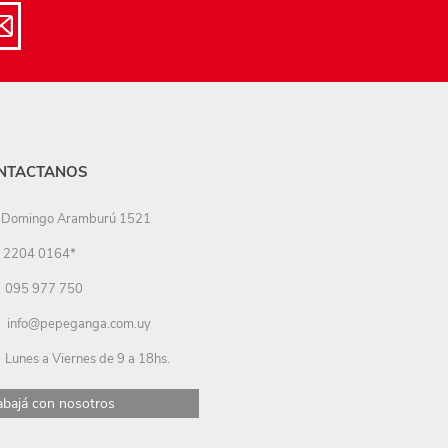
NTACTANOS
Domingo Aramburú 1521
2204 0164*
095 977 750
info@pepeganga.com.uy
Lunes a Viernes de 9 a 18hs.
abajá con nosotros