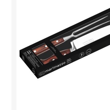
Berlina Air
GPLAST
BERLINA GLASS
GALA
Berlina Home Muebles
Berlina Outdoor
HOCO
PILTUR
KEMEI
Beauty Angel
Ninguna
Sote