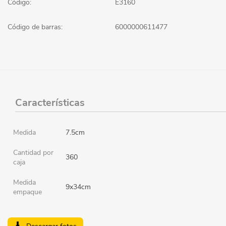
Código:
E3160
Código de barras:
6000000611477
Características
Medida
7.5cm
Cantidad por
360
caja
Medida
9x34cm
empaque