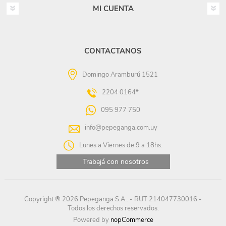
MI CUENTA
CONTACTANOS
Domingo Aramburú 1521
2204 0164*
095 977 750
info@pepeganga.com.uy
Lunes a Viernes de 9 a 18hs.
Trabajá con nosotros
Copyright ® 2026 Pepeganga S.A.. - RUT 214047730016 -
Todos los derechos reservados.
Powered by
nopCommerce