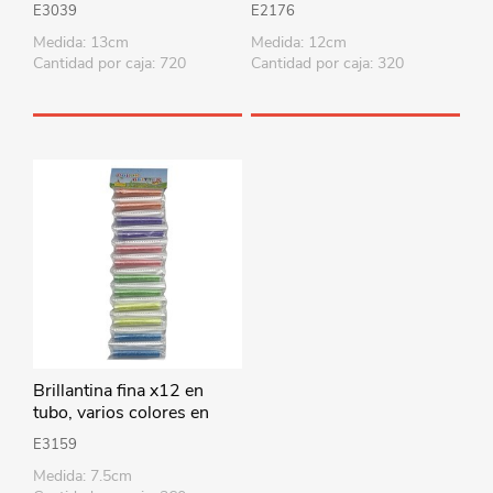
cartón, varios colores
estuche de PVC
E3039
E2176
Medida: 13cm
Medida: 12cm
Cantidad por caja: 720
Cantidad por caja: 320
Brillantina fina x12 en
tubo, varios colores en
bolsa
E3159
Medida: 7.5cm