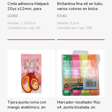
Cinta adhesiva Matpack
Brillantina fina x6 en tubo,
20ys x12mm, para
varios colores en bolsa
cintero, PACK x12 rollos
G1060
E3161
Medida: 1.2x20cm
Medida: 5.3cm
Cantidad por caja: 60
Cantidad por caja: 288
Tijera punta roma con
Marcador resaltador flúo
mango anatómico, en
x4, punta biselada, en