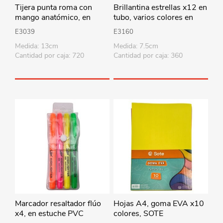
Tijera punta roma con
Brillantina estrellas x12 en
mango anatómico, en
tubo, varios colores en
cartón, varios colores
bolsa
E3039
E3160
Medida: 13cm
Medida: 7.5cm
Cantidad por caja: 720
Cantidad por caja: 360
Marcador resaltador flúo
Hojas A4, goma EVA x10
x4, en estuche PVC
colores, SOTE