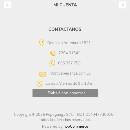
MI CUENTA
CONTACTANOS
Domingo Aramburú 1521
2204 0164*
095 977 750
info@pepeganga.com.uy
Lunes a Viernes de 9 a 18hs.
Trabajá con nosotros
Copyright ® 2026 Pepeganga S.A.. - RUT 214047730016 -
Todos los derechos reservados.
Powered by
nopCommerce