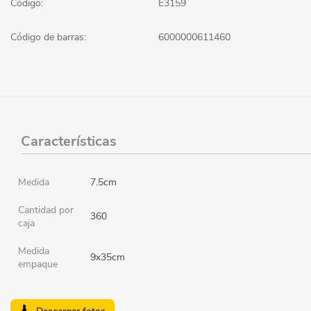
Código:
E3159
Código de barras:
6000000611460
Características
Medida
7.5cm
Cantidad por
360
caja
Medida
9x35cm
empaque