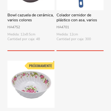
Bowl cazuela de cerámica,
Colador cernidor de
varios colores
plástico con asa, varios
colores
HA4752
HA4701
Medida: 12x8.5cm
Medida: 12cm
Cantidad por caja: 48
Cantidad por caja: 300