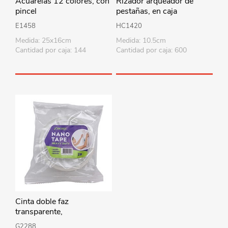
Acuarelas 12 colores, con
Rizador arqueador de
pincel
pestañas, en caja
E1458
HC1420
Medida: 25x16cm
Medida: 10.5cm
Cantidad por caja: 144
Cantidad por caja: 600
Cinta doble faz
transparente,
2mx3cmx1mm
G2288