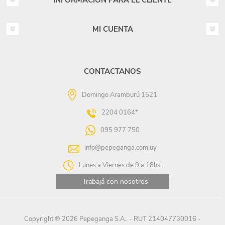
INFORMACIÓN PARA EL CLIENTE
MI CUENTA
CONTACTANOS
Domingo Aramburú 1521
2204 0164*
095 977 750
info@pepeganga.com.uy
Lunes a Viernes de 9 a 18hs.
Trabajá con nosotros
Copyright ® 2026 Pepeganga S.A.. - RUT 214047730016 -