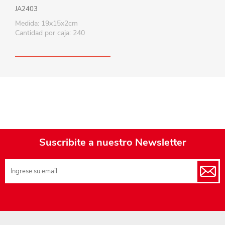
de plástico
JA2403
Medida: 19x15x2cm
Cantidad por caja: 240
Suscribite a nuestro Newsletter