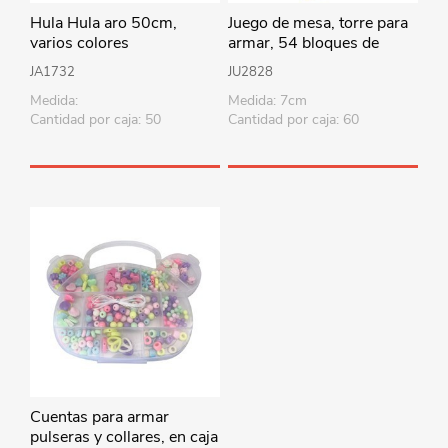
Hula Hula aro 50cm,
Juego de mesa, torre para
varios colores
armar, 54 bloques de
madera y 4 dados, en caja
JA1732
JU2828
Medida:
Medida: 7cm
Cantidad por caja: 50
Cantidad por caja: 60
Cuentas para armar
pulseras y collares, en caja