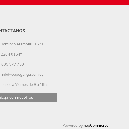
NTACTANOS
Domingo Aramburú 1521
2204 0164*
095 977 750
info@pepeganga.com.uy
Lunes a Viernes de 9 a 18hs.
abajá con nosotros
Powered by
nopCommerce