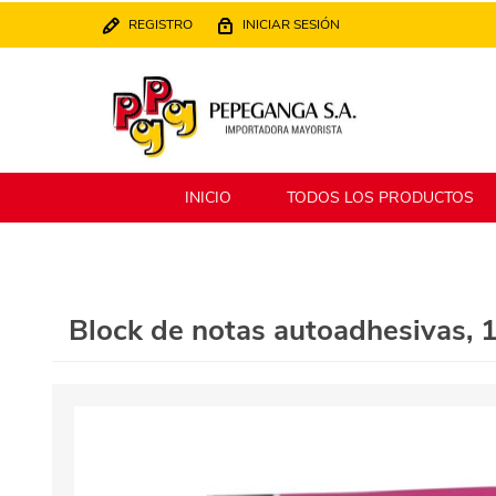
REGISTRO
INICIAR SESIÓN
INICIO
TODOS LOS PRODUCTOS
Berlina
Filippo
Block de notas autoadhesivas, 1
MATPack
XALINGO
Alklin
Winning Star