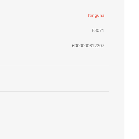
erlina Travel
mom
Ninguna
E3071
RAINHA
Maxeb
6000000612207
oofix
BEIFA
estway
Jilong
T&G
Armoric