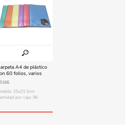
arpeta A4 de plástico
on 60 folios, varios
olores
3166
edida: 25x31.5cm
antidad por caja: 96