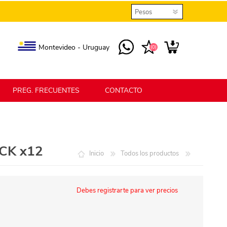
Montevideo - Uruguay
(0)
PREG. FRECUENTES
CONTACTO
elmax
Berlina Home
ACK x12
Inicio
Todos los productos
erlina Home Jardín
Berlina Home Textil
Debes registrarte para ver precios
KLGO
SHPLAST