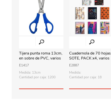
Tijera punta roma 13cm,
Cuadernola de 70 hojas
en sobre de PVC, varios
SOTE, PACK x4, varios
colores
diseños
E1417
E2887
Medida: 13cm
Medida:
Cantidad por caja: 1200
Cantidad por caja: 18