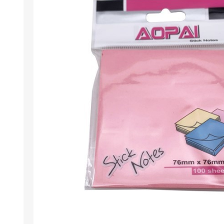
Berlina Air
GPLAST
BERLINA GLASS
GALA
Berlina Home Muebles
Berlina Outdoor
HOCO
PILTUR
KEMEI
Beauty Angel
Ninguna
Sote