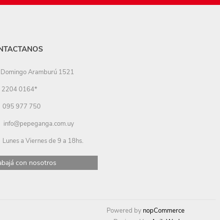
NTACTANOS
Domingo Aramburú 1521
2204 0164*
095 977 750
info@pepeganga.com.uy
Lunes a Viernes de 9 a 18hs.
abajá con nosotros
Powered by
nopCommerce