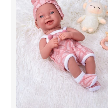
Berlina Air
GPLAST
BERLINA GLASS
GALA
Berlina Home Muebles
Berlina Outdoor
HOCO
PILTUR
KEMEI
Beauty Angel
Ninguna
Sote