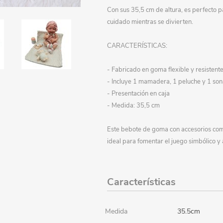
Con sus 35,5 cm de altura, es perfecto p
Papeleria
Luncheras
Artículos personalizados
Accesorios cosmética
Mochilas y cartucheras
cuidado mientras se divierten.
Escolares festivales
Indumentaria
Disfraces - Imitación
Farmacia
Oficina
CARACTERÍSTICAS:
Ferretería y camping
Gorros y sombreros
Expresión plástica
- Fabricado en goma flexible y resistente
Generales
Valijas
Cuadernos, libretas, etc.
Banderas
- Incluye 1 mamadera, 1 peluche y 1 son
Gangas
Libros
- Presentación en caja
- Medida: 35,5 cm
Decoración
Escolares
Flores y plantas art.
Este bebote de goma con accesorios comb
Juguetes
Adornos
Juguetes Bebé
ideal para fomentar el juego simbólico y
Mueblería
Cuadros / Portarretratos
Juegos de mesa
Otoño / Invierno
Jardín
Muñecas, bebotes y acc.
Características
Organización
Muebles y organizadores
Cocina y complementos
Medida
35.5cm
Oficina
Percheros y perchas
Belleza y maquillaje