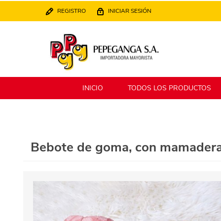
REGISTRO
INICIAR SESIÓN
INICIO
TODOS LOS PRODUCTOS
Berlina
Filippo
Bebote de goma, con mamadera y
MATPack
XALINGO
Alklin
Winning Star