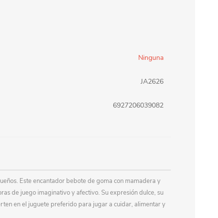
erlina Travel
mom
Ninguna
RAINHA
Maxeb
JA2626
oofix
BEIFA
6927206039082
estway
Jilong
T&G
Armoric
queños. Este encantador bebote de goma con mamadera y
ras de juego imaginativo y afectivo. Su expresión dulce, su
rten en el juguete preferido para jugar a cuidar, alimentar y