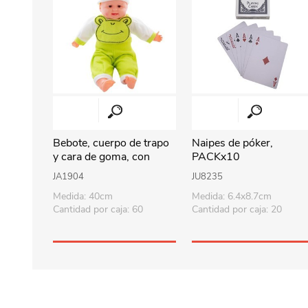
Bebote, cuerpo de trapo
Naipes de póker,
y cara de goma, con
PACKx10
sonido 40cm, varios
JA1904
JU8235
colores en bolsa
Medida: 40cm
Medida: 6.4x8.7cm
Cantidad por caja: 60
Cantidad por caja: 20