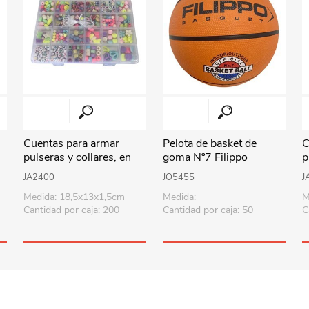
Playa y piscina
Juguetes para jardín
Rodados
Mobiliario-adornos-acces.
Instrumentos musicales
Cuentas para armar
Pelota de basket de
C
Casas,castillos y muebles
pulseras y collares, en
goma Nº7 Filippo
p
caja de plástico
c
Amansaloco-spinner-
JA2400
JO5455
J
trompo
Medida: 18,5x13x1,5cm
Medida:
M
Cantidad por caja: 200
Cantidad por caja: 50
C
Ciencia
Juegos de salón
Bloques para armar