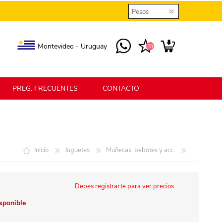
Montevideo - Uruguay
(0)
PREG. FRECUENTES
CONTACTO
elmax
Berlina Home
Inicio
Juguetes
Muñecas, bebotes y acc.
erlina Home Jardín
Berlina Home Textil
Debes registrarte para ver precios
isponible
KLGO
SHPLAST