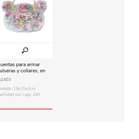
uentas para armar
ulseras y collares, en
aja de plástico
A2403
edida: 19x15x2cm
antidad por caja: 240