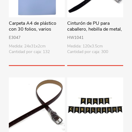
Carpeta A4 de plástico
Cinturón de PU para
con 30 folios, varios
caballero, hebilla de metal,
colores
2 colores, en bolsa
E3047
HW1041
Medida: 24x31x2cm
Medida: 120x3.5cm
Cantidad por caja: 132
Cantidad por caja: 300