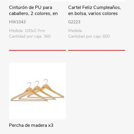
Cinturón de PU para
Cartel Feliz Cumpleaños,
caballero, 2 colores, en
en bolsa, varios colores
bolsa
HW1043
G2223
Medida: 100x2.7cm
Medida:
Cantidad por caja: 360
Cantidad por caja: 600
Percha de madera x3