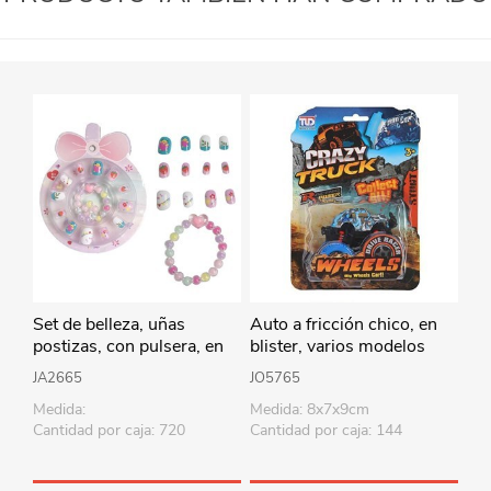
Set de belleza, uñas
Auto a fricción chico, en
postizas, con pulsera, en
blister, varios modelos
estuche de plástico
JA2665
JO5765
Medida:
Medida: 8x7x9cm
Cantidad por caja: 720
Cantidad por caja: 144