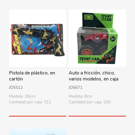
Pistola de plástico, en
Auto a fricción, chico,
cartón
varios modelos, en caja
JO5512
JO5671
Medida: 26cm
Medida: 8cm
Cantidad por caja: 312
Cantidad por caja: 256