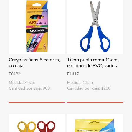
Crayolas finas 6 colores,
Tijera punta roma 13cm,
en caja
en sobre de PVC, varios
colores
E0194
E1417
Medida: 7.5cm
Medida: 13cm
Cantidad por caja: 960
Cantidad por caja: 1200