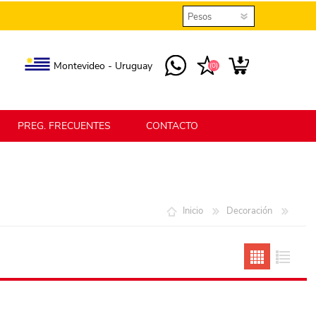
Montevideo - Uruguay
(0)
PREG. FRECUENTES
CONTACTO
elmax
Berlina Home
Inicio
Decoración
erlina Home Jardín
Berlina Home Textil
KLGO
SHPLAST