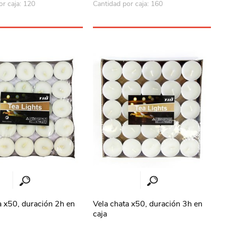
or caja: 120
Cantidad por caja: 160
a x50, duración 2h en
Vela chata x50, duración 3h en
caja