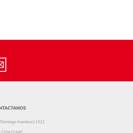
NTACTANOS
Domingo Aramburú 1521
2204 0164*