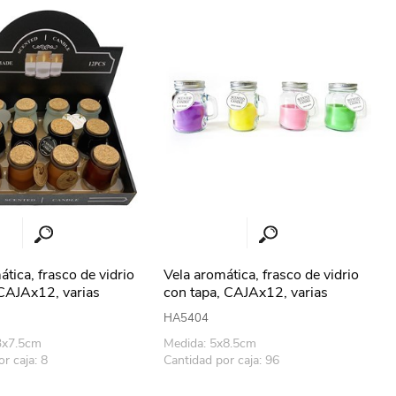
erlina Travel
mom
RAINHA
Maxeb
oofix
BEIFA
estway
Jilong
tica, frasco de vidrio
Vela aromática, frasco de vidrio
CAJAx12, varias
con tapa, CAJAx12, varias
s
fragancias
T&G
Armoric
HA5404
3x7.5cm
Medida: 5x8.5cm
r caja: 8
Cantidad por caja: 96