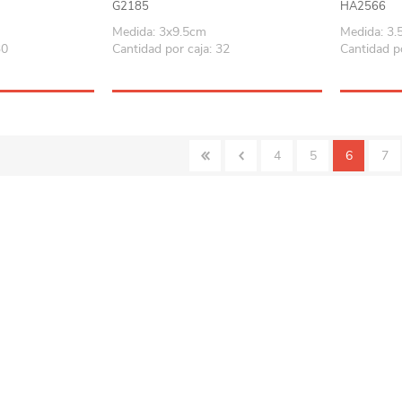
G2185
HA2566
Playa y piscina
Medida: 3x9.5cm
Medida: 3
Juguetes para jardín
30
Cantidad por caja: 32
Cantidad po
Rodados
Mobiliario-adornos-acces.
Instrumentos musicales
4
5
6
7
Casas,castillos y muebles
Amansaloco-spinner-
trompo
Ciencia
Juegos de salón
Bloques para armar