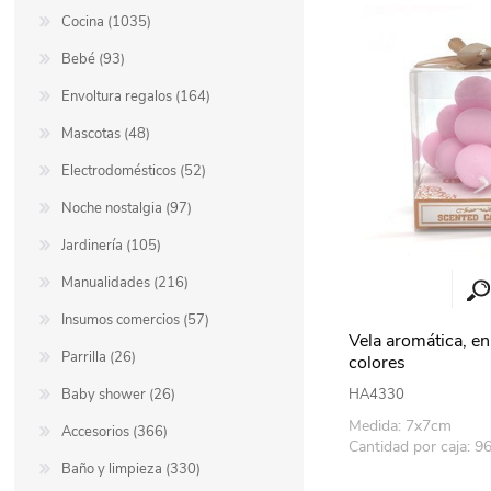
Cocina (1035)
Berlina Air
GPLAST
Bebé (93)
Envoltura regalos (164)
Mascotas (48)
BERLINA GLASS
GALA
Electrodomésticos (52)
Noche nostalgia (97)
Berlina Home Muebles
Berlina Outdoor
Jardinería (105)
Manualidades (216)
HOCO
PILTUR
Insumos comercios (57)
Vela aromática, en
Parrilla (26)
colores
KEMEI
Beauty Angel
Baby shower (26)
HA4330
Medida: 7x7cm
Accesorios (366)
Cantidad por caja: 9
Ninguna
Sote
Baño y limpieza (330)