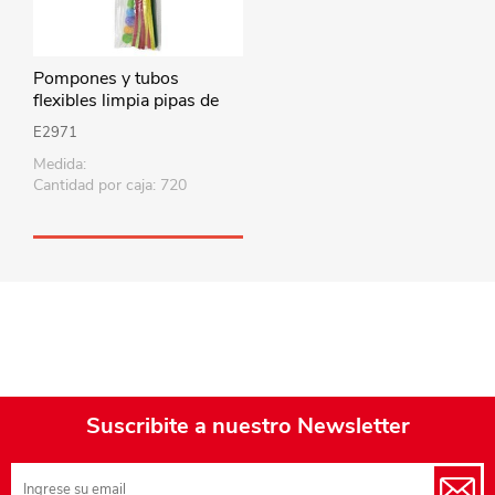
Pompones y tubos
flexibles limpia pipas de
chenille de colores, en
E2971
bolsa
Medida:
Cantidad por caja: 720
Suscribite a nuestro Newsletter