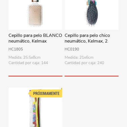
Cepillo para pelo BLANCO
Cepillo para pelo chico
neumático, Kelmax
neumático, Kelmax, 2
colores
HC1805
HC0190
Medida: 25.5x8cm
Medida: 21x6cm
Cantidad por caja: 144
Cantidad por caja: 240