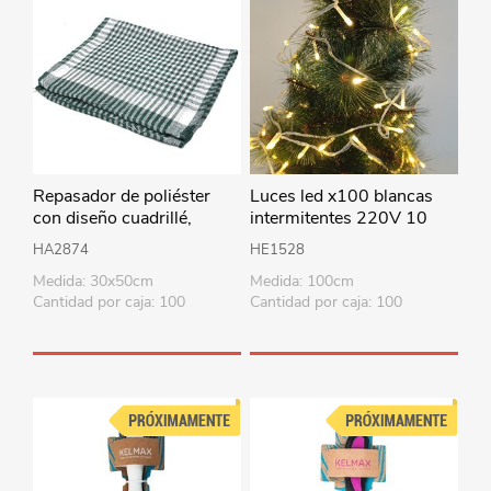
Repasador de poliéster
Luces led x100 blancas
con diseño cuadrillé,
intermitentes 220V 10
PACKx12, varios colores
metros en caja
HA2874
HE1528
Medida: 30x50cm
Medida: 100cm
Cantidad por caja: 100
Cantidad por caja: 100